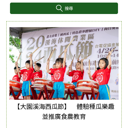
搜尋
:::
【大園溪海西瓜節】 體驗種瓜樂趣
並推廣食農教育