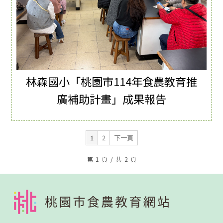
林森國小「桃園市114年食農教育推
廣補助計畫」成果報告
1
2
下一頁
第
1
頁
/
共
2
頁
:::