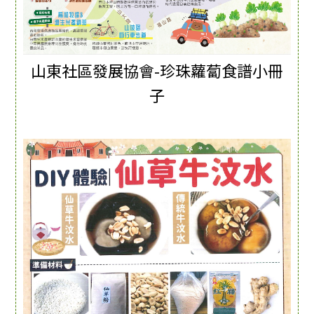
山東社區發展協會-珍珠蘿蔔食譜小冊
子