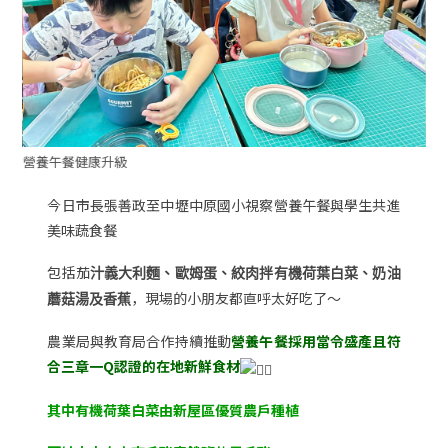
營養午餐健康升級
營
今日市長張善政至中壢中原國小視察營養午餐與學生共進
美味蔬食餐
包括茄
汁義大利麵、歐姆蛋、絞肉拌有機荷葉白菜、奶油
，現場的小朋友都直呼太好吃了～
蘑菇湯及香蕉
農業局與教育局合作持續推動
營養午餐採用當令盛產且符
合三章一Q認證的在地新鮮食材
其中有機荷葉白菜由新屋區優質農戶種植