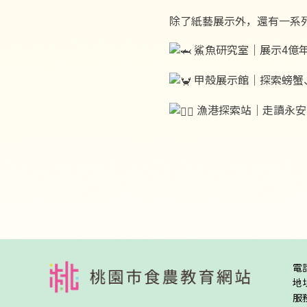
除了紙藝展示外，還有一系
鯊魚研究室｜展示4億
甲殼展示館｜探索螃蟹
漁港探索站｜走讀永安
:::
電
地
服務