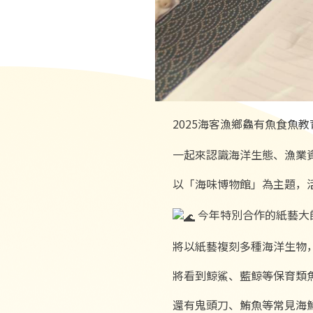
2025海客漁鄉鱻有魚食魚
一起來認識海洋生態、漁業
以「海味博物館」為主題，
今年特別合作的紙藝大
將以紙藝複刻多種海洋生物
將看到鯨鯊、藍鯨等保育類
還有鬼頭刀、鮪魚等常見海