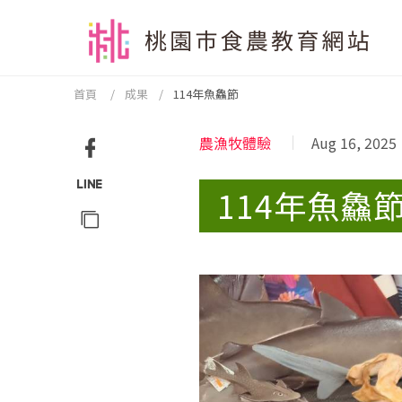
跳到主要內容區塊
:::
首頁
成果
114年魚鱻節
:::
農漁牧體驗
Aug 16, 2025
Facebook
114年魚鱻
分享
Line
分享
複製
網址
分享