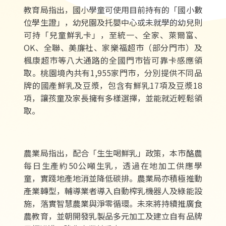
教育局指出，國小學童可使用目前持有的「國小數
位學生證」，幼兒園及托嬰中心或未就學的幼兒則
可持「兒童鮮乳卡」，至統一、全家、萊爾富、
OK、全聯、美廉社、家樂福超市（部分門市）及
楓康超市等八大通路的全國門市皆可靠卡感應領
取。桃園境內共有1,955家門市，分別提供不同品
牌的國產鮮乳及豆漿，包含有鮮乳17項及豆漿18
項，讓孩童及家長擁有多樣選擇，並能就近輕鬆領
取。
農業局指出，配合「生生喝鮮乳」政策，本市酪農
每日生產約50公噸生乳，透過在地加工供應學
童，實踐地產地消並降低碳排。農業局亦積極推動
產業轉型，輔導業者導入自動榨乳機器人及綠能設
施，落實智慧農業與淨零循環。未來將持續推廣食
農教育，並朝開發乳製品多元加工及建立自有品牌