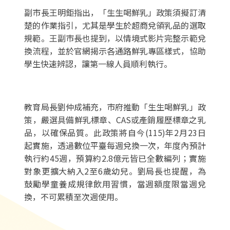
副市長王明鉅指出，「生生喝鮮乳」政策須擬訂清
楚的作業指引，尤其是學生於超商兌領乳品的選取
規範。王副市長也提到，以情境式影片完整示範兌
換流程，並於官網揭示各通路鮮乳專區樣式，協助
學生快速辨認，讓第一線人員順利執行。
教育局長劉仲成補充，市府推動「生生喝鮮乳」政
策，嚴選具備鮮乳標章、CAS或產銷履歷標章之乳
品，以確保品質。此政策將自今(115)年2月23日
起實施，透過數位平臺每週兌換一次，年度內預計
執行約45週，預算約2.8億元皆已全數編列；實施
對象更擴大納入2至6歲幼兒。劉局長也提醒，為
鼓勵學童養成規律飲用習慣，當週額度限當週兌
換，不可累積至次週使用。