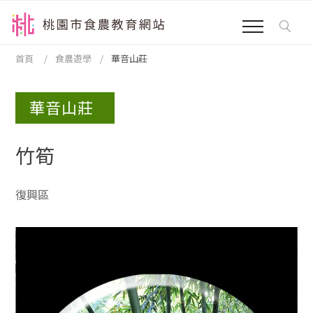
跳到主要內容區塊
:::
首頁
食農遊學
華音山莊
:::
華音山莊
竹筍
復興區