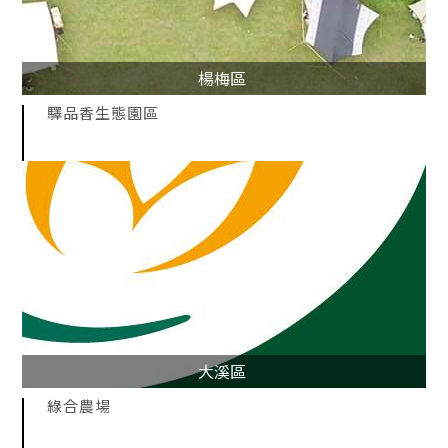
楊梅區
驛品香生態園區
大溪區
綠合農場