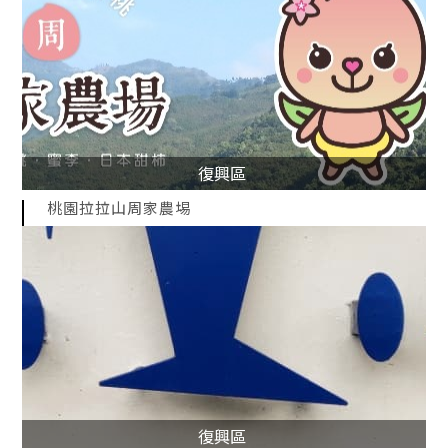
復興區
桃園拉拉山周家農埸
復興區