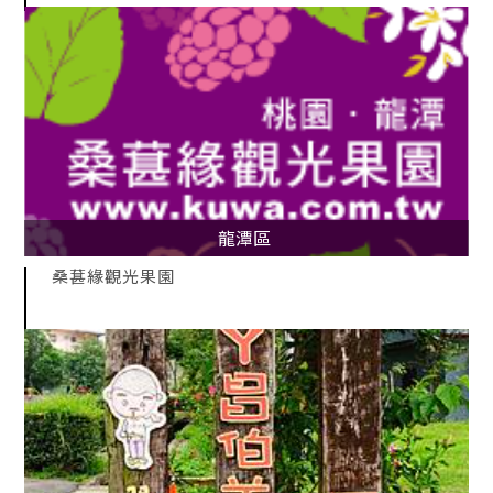
龍潭區
桑葚緣觀光果園