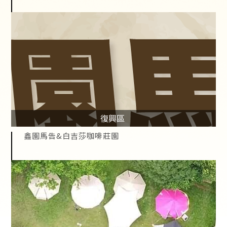
復興區
鑫園馬告&白吉莎咖啡莊園