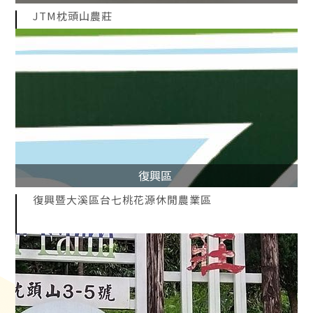
JTM枕頭山農莊
復興區
復興暨大溪區台七桃花源休閒農業區