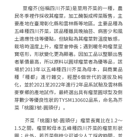
莖瘤芥(俗稱四川芥菜)是莖用芥菜的一種，農
民冬季裡作採收其瘤莖，加工醃製成榨菜販售，主
要產地在臺灣彰化縣和雲林縣等地區。主要品種為
五峰種四川芥菜，該品種雖具晚抽苔、病害少和風
土適應性佳等優點，但缺點為其瘤莖對溫度敏感，
栽培時溫度上升，瘤莖會伸長；遇到暖冬時瘤莖呈
寶塔形，形狀變化更為顯著。因加工品以整顆出售
者單價最高，所以原料以圓球瘤莖者為優等品，該
場於2013年以五峰種四川芥菜為母本，與商業品
種「種都」進行雜交，經歷6個世代的選拔及純
化，並於2021至2022年進行2年品系試驗及雲林縣
麥寮鄉的產地試作，最終選出具有瘤莖圓球型及側
芽數少等優良性狀的TYSM130602品系，命名為芥
菜「桃園3號-圓頭仔」。
芥菜「桃園3號-圓頭仔」瘤莖長寬比在1.2～
1.5之間，瘤莖較母本五峰種四川芥菜的瘤莖形狀
圓；此外，若芥菜側枝少可減少人工採收時間，並