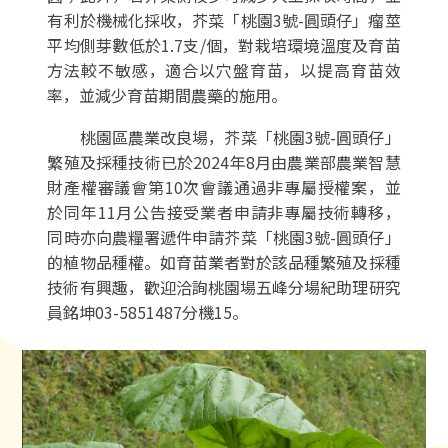
有利於機械化採收，芥菜「桃園3號-圓頭仔」瘤莖
平均側芽數低於1.7支/個，對栽培環境溫度及育苗
方法較不敏感，適合以穴盤育苗，以提高育苗效
率，並減少育苗期間農藥的施用。
桃園區農業改良場，芥菜「桃園3號-圓頭仔」
繁殖及採種技術已於2024年8月由農業部農業智慧
財產權審議會第10次會議通過非專屬授權案，並
於同年11月公告接受業者申請非專屬技術轉移，
同時亦向農糧署遞件申請芥菜「桃園3號-圓頭仔」
的植物品種權。如育苗業者對於該品種繁殖及採種
技術有興趣，歡迎洽詢桃園場五峰分場紀助理研究
員銘坤03-5851487分機15。