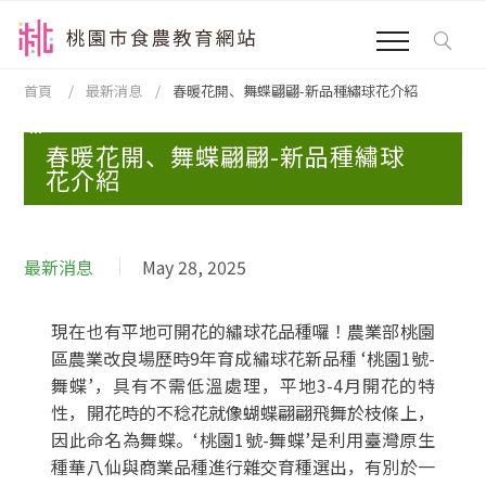
跳到主要內容區塊
:::
首頁
最新消息
春暖花開、舞蝶翩翩-新品種繡球花介紹
:::
春暖花開、舞蝶翩翩-新品種繡球
花介紹
最新消息
May 28, 2025
現在也有平地可開花的繡球花品種囉！農業部桃園
區農業改良場歷時9年育成繡球花新品種 ‘桃園1號-
舞蝶’，具有不需低溫處理，平地3-4月開花的特
性，開花時的不稔花就像蝴蝶翩翩飛舞於枝條上，
因此命名為舞蝶。‘桃園1號-舞蝶’是利用臺灣原生
種華八仙與商業品種進行雜交育種選出，有別於一