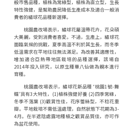
般市售品種，植株為常綠型，植株為直立型，生長
特性強健，是幫助農民降低生產成本及適合一般消
費者的繡球花品種新選擇。
桃園農改場表示，繡球花屬溫帶花卉，花朵碩
大美麗，受到消費者喜愛。不過，生產上，繡球花
面臨氣候的挑戰，夏季高溫不利於其生長，而冬季
低溫需求在平地往往無法滿足。為改善其適應性，
增加適合亞熱帶地區栽培的品種選擇，該場自
2014年投入研究，以原生種華八仙做為親本進行
育種。
桃園農改場表示，繡球花新品種 ‘桃園1號-舞
蝶’具有3大特性，(1)植株強健好養 (2)四季常綠，
冬季不落葉 (3)觀賞性佳，花序蕾絲型，不稔花重
瓣。平地栽培不需低溫處理，自然狀態下花期為3-
4月。在半遮陰處露地種植之觀賞品質佳，亦可作
為盆花使用。