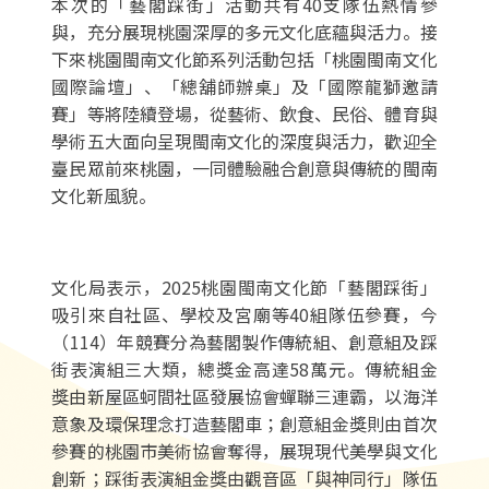
本次的「藝閣踩街」活動共有40支隊伍熱情參
與，充分展現桃園深厚的多元文化底蘊與活力。接
下來桃園閩南文化節系列活動包括「桃園閩南文化
國際論壇」、「總舖師辦桌」及「國際龍獅邀請
賽」等將陸續登場，從藝術、飲食、民俗、體育與
學術五大面向呈現閩南文化的深度與活力，歡迎全
臺民眾前來桃園，一同體驗融合創意與傳統的閩南
文化新風貌。
文化局表示，2025桃園閩南文化節「藝閣踩街」
吸引來自社區、學校及宮廟等40組隊伍參賽，今
（114）年競賽分為藝閣製作傳統組、創意組及踩
街表演組三大類，總獎金高達58萬元。傳統組金
獎由新屋區蚵間社區發展協會蟬聯三連霸，以海洋
意象及環保理念打造藝閣車；創意組金獎則由首次
參賽的桃園市美術協會奪得，展現現代美學與文化
創新；踩街表演組金獎由觀音區「與神同行」隊伍