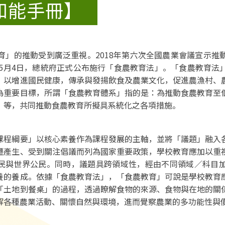
知能手冊】
的推動受到廣泛重視。2018年第六次全國農業會議宣示推
2年5月4日，總統府正式公布施行「食農教育法」。「食農教育
，以增進國民健康，傳承與發揚飲食及農業文化，促進農漁村、
為重要目標，所謂「食農教育體系」指的是：為推動食農教育至
）等，共同推動食農教育所擬具系統化之各項措施。
綱要」以核心素養作為課程發展的主軸，並將「議題」融入各
遷產生、受到關注倡議而列為國家重要政策，學校教育應加以重
民與世界公民。同時，議題具跨領域性，經由不同領域／科目
養的養成。依據「食農教育法」，「食農教育」可說是學校教育
「土地到餐桌」的過程，透過瞭解食物的來源、食物與在地的關
解各種農業活動、關懷自然與環境，進而覺察農業的多功能性與