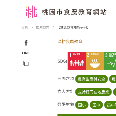
跳到主要內容區塊
:::
首頁
推薦教案
【食農教育知能手冊】
:::
深耕食農教育
Facebook
分享
SDGs
Line
分享
複製
網址
三面六項
農業生產與安全
農
分享
六大方針
支持認同在地農業
教學對象
國小
國中
高中