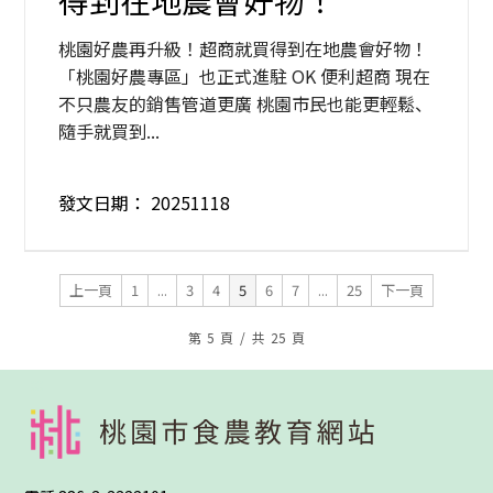
得到在地農會好物！
桃園好農再升級！超商就買得到在地農會好物！
「桃園好農專區」也正式進駐 OK 便利超商 現在
不只農友的銷售管道更廣 桃園市民也能更輕鬆、
隨手就買到...
發文日期：
20251118
上一頁
1
...
3
4
5
6
7
...
25
下一頁
第
5
頁
/
共
25
頁
:::