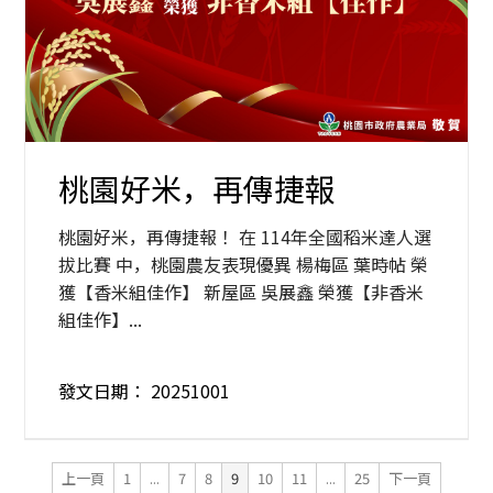
桃園好米，再傳捷報
桃園好米，再傳捷報！ 在 114年全國稻米達人選
拔比賽 中，桃園農友表現優異 楊梅區 葉時帖 榮
獲【香米組佳作】 新屋區 吳展鑫 榮獲【非香米
組佳作】...
發文日期：
20251001
上一頁
1
...
7
8
9
10
11
...
25
下一頁