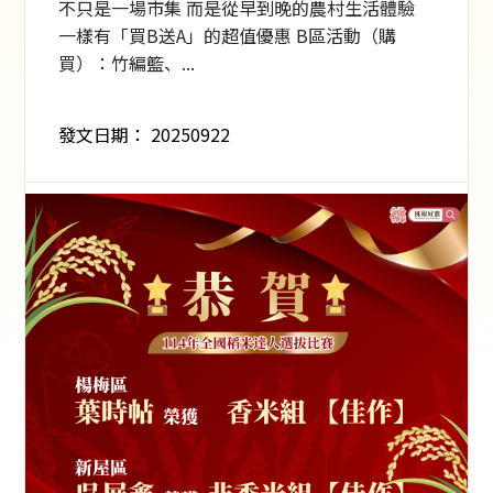
不只是一場市集 而是從早到晚的農村生活體驗
一樣有「買B送A」的超值優惠 B區活動（購
買）：竹編籃、...
發文日期：
20250922