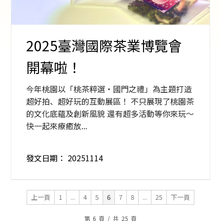
2025臺灣國際茶業博覽會
開幕啦！
今年桃園以「桃茶粹選・國門之禮」為主題打造
超好拍、超好玩的互動展區！ 不只展現了桃園茶
的文化底蘊及創新風貌 還有超多活動等你來玩～
快一起來療癒放...
發文日期：
20251114
上一頁
1
...
4
5
6
7
8
...
25
下一頁
第
6
頁
/
共
25
頁