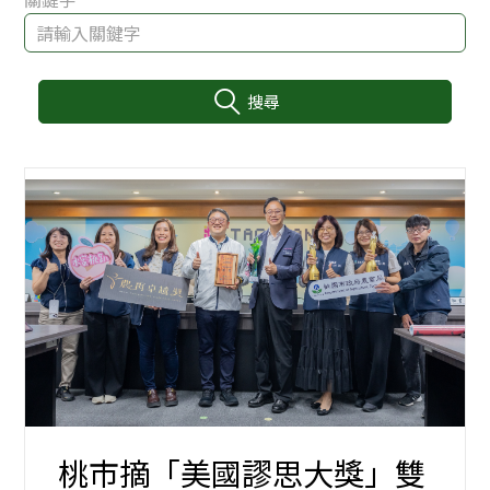
搜尋
:::
桃市摘「美國謬思大獎」雙