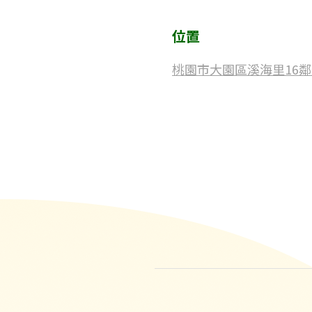
位置
桃園市大園區溪海里16鄰聖德北