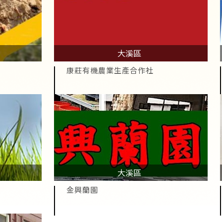
大溪區
康莊有機農業生產合作社
大溪區
金興蘭園