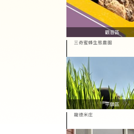
觀音區
三奇蜜蜂生態農園
平鎮區
龍德米庄