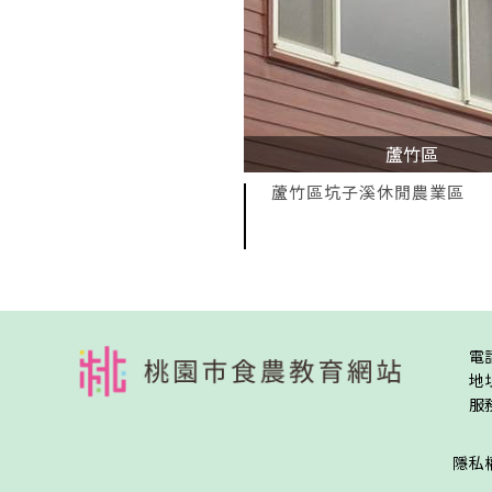
蘆竹區
蘆竹區坑子溪休閒農業區
:::
電
地
服務
隱私