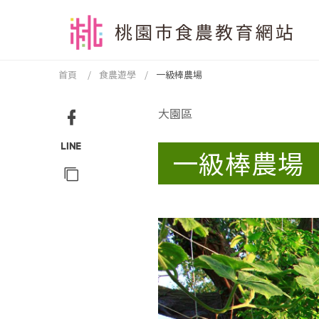
跳到主要內容區塊
:::
首頁
食農遊學
一級棒農場
:::
大園區
Facebook
一級棒農場
分享
Line
分享
複製
網址
分享