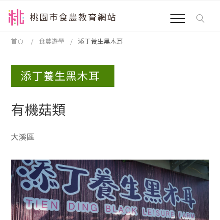
跳到主要內容區塊
:::
首頁
食農遊學
添丁養生黑木耳
:::
添丁養生黑木耳
有機菇類
大溪區